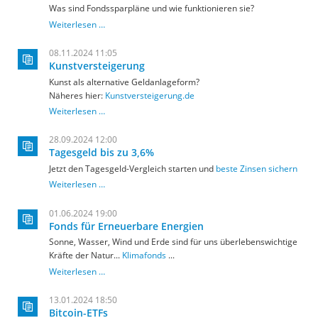
Platin
Was sind Fondssparpläne und wie funktionieren sie?
Fondssparen
Weiterlesen …
08.11.2024 11:05
Kunstversteigerung
Kunst als alternative Geldanlageform?
Näheres hier:
Kunstversteigerung.de
Weiterlesen …
28.09.2024 12:00
Tagesgeld bis zu 3,6%
Jetzt den Tagesgeld-Vergleich starten und
beste Zinsen sichern
Weiterlesen …
01.06.2024 19:00
Fonds für Erneuerbare Energien
Sonne, Wasser, Wind und Erde sind für uns überlebenswichtige
Kräfte der Natur...
Klimafonds
...
Fonds
Weiterlesen …
für
Erneuerbare
13.01.2024 18:50
Energien
Bitcoin-ETFs