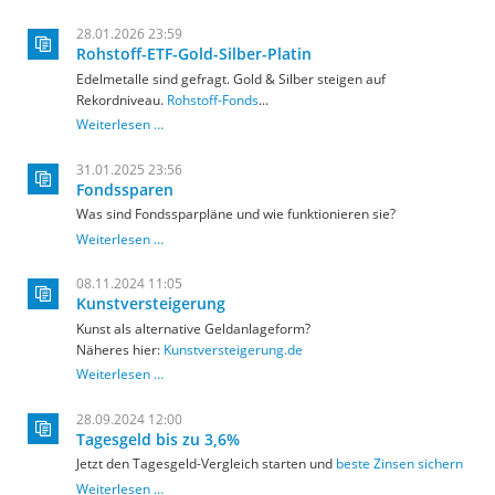
2026
28.01.2026 23:59
Rohstoff-ETF-Gold-Silber-Platin
Edelmetalle sind gefragt. Gold & Silber steigen auf
Rekordniveau.
Rohstoff-Fonds
...
Rohstoff-
Weiterlesen …
ETF-
Gold-
31.01.2025 23:56
Silber-
Fondssparen
Platin
Was sind Fondssparpläne und wie funktionieren sie?
Fondssparen
Weiterlesen …
08.11.2024 11:05
Kunstversteigerung
Kunst als alternative Geldanlageform?
Näheres hier:
Kunstversteigerung.de
Weiterlesen …
28.09.2024 12:00
Tagesgeld bis zu 3,6%
Jetzt den Tagesgeld-Vergleich starten und
beste Zinsen sichern
Weiterlesen …