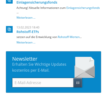
Einlagensicherungsfonds
Achtung! Aktuelle Informationen zum
Einlagensicherungsfonds
...
Einlagensicherungsfonds
Weiterlesen …
13.02.2023 18:40
Rohstoff-ETFs
setzen auf die Entwicklung von
Rohstoff-Werten
...
Rohstoff-
Weiterlesen …
ETFs
Newsletter
Erhalten Sie Wichtige Updates
kostenlos per E-Mail.
E-
Mail-
Adresse