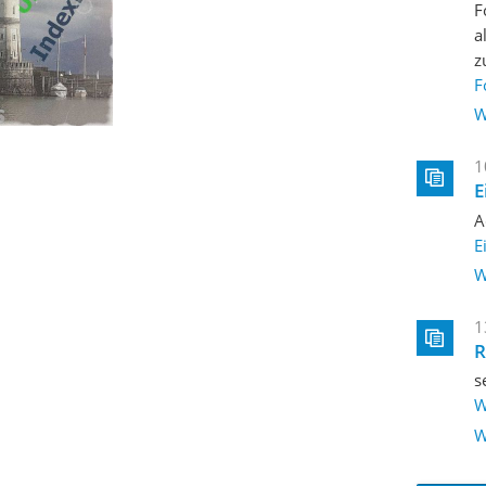
F
a
z
F
W
1
E
A
E
W
1
R
s
W
W