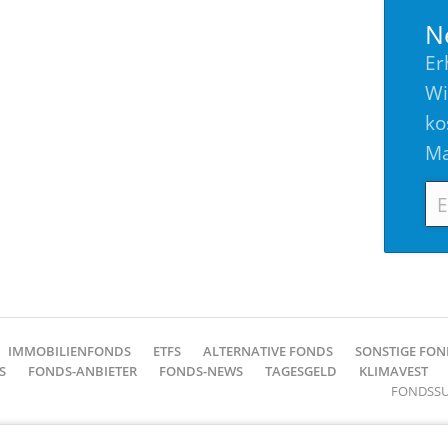
N
Er
Wi
ko
Ma
E-
Mai
Ad
IMMOBILIENFONDS
ETFS
ALTERNATIVE FONDS
SONSTIGE FON
S
FONDS-ANBIETER
FONDS-NEWS
TAGESGELD
KLIMAVEST
FONDSSU