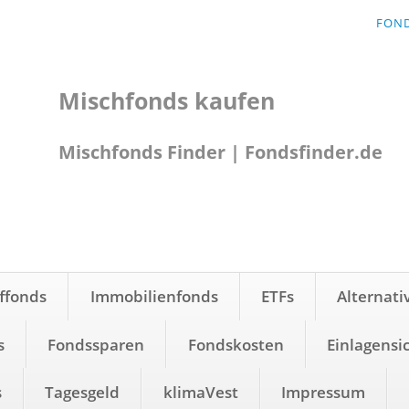
NAVI
FON
ÜBER
Mischfonds kaufen
Mischfonds Finder | Fondsfinder.de
ffonds
Immobilienfonds
ETFs
Alternati
s
Fondssparen
Fondskosten
Einlagensi
s
Tagesgeld
klimaVest
Impressum