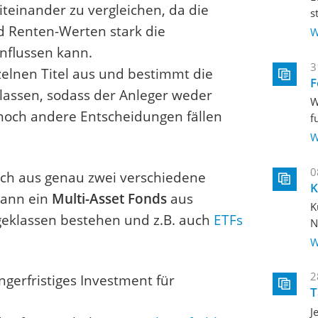
teinander zu vergleichen, da die
s
d Renten-Werten stark die
W
nflussen kann.
3
elnen Titel aus und bestimmt die
F
lassen, sodass der Anleger weder
W
och andere Entscheidungen fällen
f
W
0
ich aus genau zwei verschiedene
K
kann ein
Multi-Asset Fonds
aus
K
geklassen bestehen und z.B. auch
ETFs
N
W
2
ngerfristiges Investment für
T
J