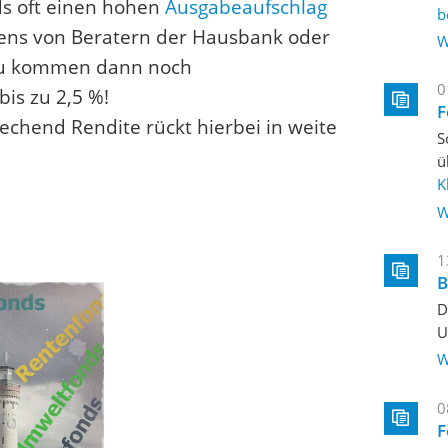
ds oft einen hohen
Ausgabeaufschlag
b
ens von Beratern der Hausbank oder
W
nzu kommen dann noch
0
bis zu 2,5 %!
F
echend Rendite rückt hierbei in weite
S
ü
K
W
1
B
D
U
W
0
F