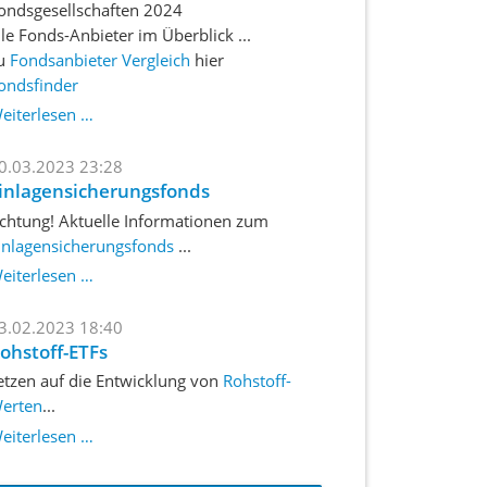
ondsgesellschaften 2024
lle Fonds-Anbieter im Überblick ...
u
Fondsanbieter Vergleich
hier
ondsfinder
Fondsanbieter
eiterlesen …
2024
0.03.2023 23:28
inlagensicherungsfonds
chtung! Aktuelle Informationen zum
inlagensicherungsfonds
...
Einlagensicherungsfonds
eiterlesen …
3.02.2023 18:40
ohstoff-ETFs
etzen auf die Entwicklung von
Rohstoff-
erten
...
Rohstoff-
eiterlesen …
ETFs