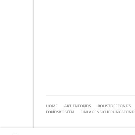
NAVIGATION
HOME
AKTIENFONDS
ROHSTOFFFONDS
ÜBERSPRINGEN
FONDSKOSTEN
EINLAGENSICHERUNGSFOND