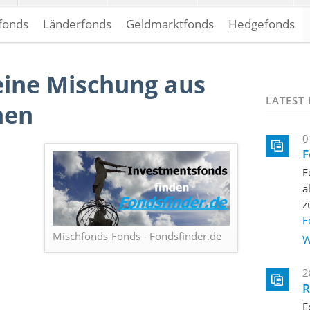
efonds
Länderfonds
Geldmarktfonds
Hedgefonds
eine Mischung aus
LATEST
hen
0
F
F
a
z
F
Mischfonds-Fonds - Fondsfinder.de
W
2
R
E