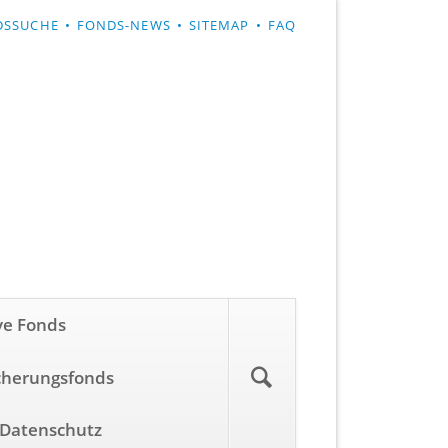
GATION
DSSUCHE
FONDS-NEWS
SITEMAP
FAQ
SPRINGEN
Navigation
ve Fonds
überspringen
cherungsfonds
Datenschutz