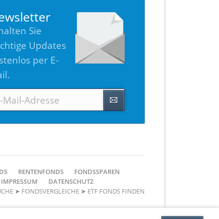
ewsletter
halten Sie
chtige Updates
stenlos per E-
il.
l-
resse
DS
RENTENFONDS
FONDSSPAREN
IMPRESSUM
DATENSCHUTZ
CHE ➤ FONDSVERGLEICHE ➤ ETF FONDS FINDEN