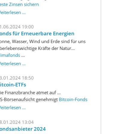
este Zinsen sichern
eiterlesen …
1.06.2024 19:00
onds für Erneuerbare Energien
onne, Wasser, Wind und Erde sind für uns
berlebenswichtige Kräfte der Natur...
limafonds
...
Fonds
eiterlesen …
für
Erneuerbare
3.01.2024 18:50
Energien
itcoin-ETFs
ie Finanzbranche atmet auf ...
S-Börsenaufsicht genehmigt
Bitcoin-Fonds
Bitcoin-
eiterlesen …
ETFs
8.01.2024 13:04
ondsanbieter 2024