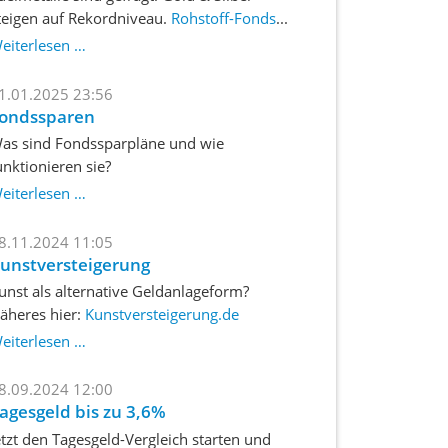
teigen auf Rekordniveau.
Rohstoff-Fonds
...
Rohstoff-
eiterlesen …
ETF-
Gold-
1.01.2025 23:56
Silber-
ondssparen
Platin
as sind Fondssparpläne und wie
unktionieren sie?
Fondssparen
eiterlesen …
8.11.2024 11:05
unstversteigerung
unst als alternative Geldanlageform?
äheres hier:
Kunstversteigerung.de
eiterlesen …
8.09.2024 12:00
agesgeld bis zu 3,6%
etzt den Tagesgeld-Vergleich starten und